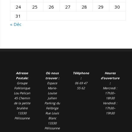
24
25
26
27
28
29
30
31
« Déc
Adresse
Où nous
Téléphone
Heures
Postale:
trouver :
:
d’ouverture
Groupe
Espace
06 69 47
:
Folklorique
Marie-
55 62
Mercredi :
Lou Pelican
Louise
17h30–
45 Chemin
Jullien
18h30
de la petite
Parking du
Vendredi :
brulière
Felibrige
17h30–
13330
Rue Louis
19h30
Pélissanne
Blanc
13330
Pélissanne