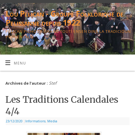
Lou Pelican - Groupe Folklorique de
Pelissanne depuis 1922
PELICAN PICHOT E GRAND TOUTI ENSEN DINS LA TRADICIOUN
PROVENCALO
MENU
Stef
Archives de l’auteur :
Les Traditions Calendales
4/4
23/12/2020
|
Informations
,
Media