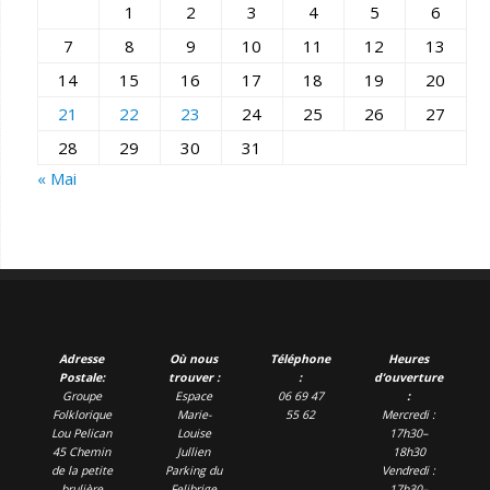
1
2
3
4
5
6
7
8
9
10
11
12
13
14
15
16
17
18
19
20
21
22
23
24
25
26
27
28
29
30
31
« Mai
Adresse
Où nous
Téléphone
Heures
Postale:
trouver :
:
d’ouverture
Groupe
Espace
06 69 47
:
Folklorique
Marie-
55 62
Mercredi :
Lou Pelican
Louise
17h30–
45 Chemin
Jullien
18h30
de la petite
Parking du
Vendredi :
brulière
Felibrige
17h30–