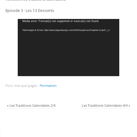
Episode 3 : Les 13 Desserts
Lecteur
Media error: Format(s) not supported or source(s) not found
vidéo
Télécharger le fichier: http://www.degundesign.com/2020/loupelican/Chapitre-3.mp4?_=1
Pour marque-pages :
Permalien
.
«
Les Traditions Calendales 2/4
Les Traditions Calendales 4/4
»