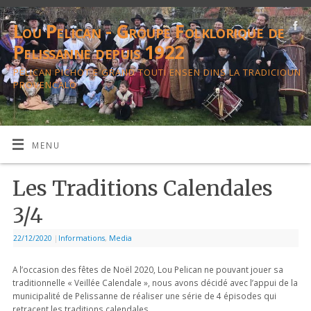
Lou Pelican - Groupe Folklorique de
Pelissanne depuis 1922
PELICAN PICHOT E GRAND TOUTI ENSEN DINS LA TRADICIOUN
PROVENCALO
MENU
Les Traditions Calendales
3/4
22/12/2020
|
Informations
,
Media
A l’occasion des fêtes de Noël 2020, Lou Pelican ne pouvant jouer sa
traditionnelle « Veillée Calendale », nous avons décidé avec l’appui de la
municipalité de Pelissanne de réaliser une série de 4 épisodes qui
retracent les traditions calendales.