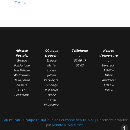
Déc »
Adresse
Où nous
Téléphone
Heures
Postale:
trouver :
:
d’ouverture
Groupe
Espace
06 69 47
:
Folklorique
Marie-
55 62
Mercredi :
Lou Pelican
Louise
17h30–
45 Chemin
Jullien
18h30
de la petite
Parking du
Vendredi :
brulière
Felibrige
17h30–
13330
Rue Louis
19h30
Pélissanne
Blanc
13330
Pélissanne
Lou Pelican – Groupe Folklorique de Pelissanne depuis 1922
| Fièrement propulsé
par
Mantra
&
WordPress.