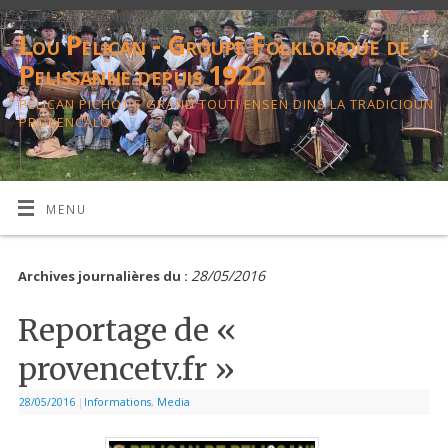
Lou Pelican - Groupe Folklorique de
Pelissanne depuis 1922
PELICAN PICHOT E GRAND TOUTI ENSEN DINS LA TRADICIOUN
PROVENCALO
MENU
28/05/2016
Archives journalières du :
Reportage de «
provencetv.fr »
28/05/2016
|
Informations
,
Media