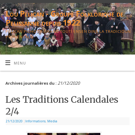
Lou Pelican - Groupe Folklorique de
Pelissanne depuis 1922
PELICAN PICHOT E GRAND TOUTI ENSEN DINS LA TRADICIOUN
PROVENCALO
MENU
21/12/2020
Archives journalières du :
Les Traditions Calendales
2/4
21/12/2020
|
Informations
,
Media